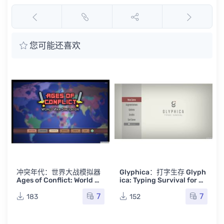
您可能还喜欢
M
冲突年代：世界大战模拟器
Glyphica：打字生存 Glyph
Ages of Conflict: World Wa
ica: Typing Survival for M
r Simulator for Mac v4.0.8
ac v2025.06.01 英文原生
7
7
英文原生版
版
183
152