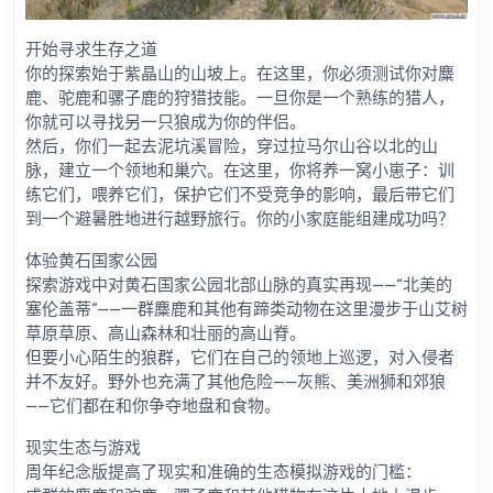
开始寻求生存之道
你的探索始于紫晶山的山坡上。在这里，你必须测试你对麋
鹿、驼鹿和骡子鹿的狩猎技能。一旦你是一个熟练的猎人，
你就可以寻找另一只狼成为你的伴侣。
然后，你们一起去泥坑溪冒险，穿过拉马尔山谷以北的山
脉，建立一个领地和巢穴。在这里，你将养一窝小崽子：训
练它们，喂养它们，保护它们不受竞争的影响，最后带它们
到一个避暑胜地进行越野旅行。你的小家庭能组建成功吗？
体验黄石国家公园
探索游戏中对黄石国家公园北部山脉的真实再现——“北美的
塞伦盖蒂”——一群麋鹿和其他有蹄类动物在这里漫步于山艾树
草原草原、高山森林和壮丽的高山脊。
但要小心陌生的狼群，它们在自己的领地上巡逻，对入侵者
并不友好。野外也充满了其他危险——灰熊、美洲狮和郊狼
——它们都在和你争夺地盘和食物。
现实生态与游戏
周年纪念版提高了现实和准确的生态模拟游戏的门槛：