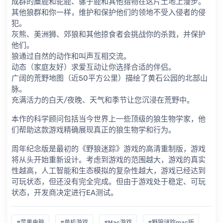
成群的麋鹿和驼鹿、骡子鹿和其他猎物在这片土地上漫步。
其他狼群和你一样，维护和保护他们的领地不受入侵者的侵
犯。
灰熊、美洲狮、郊狼和其他掠食者会挑战你的杀戮，并保护
他们。
狼通过自然的动作和叫声互相交流。
动态（家庭友好）求爱互动让你选择合适的伴侣。
广阔的荒野地图（近50平方公里）描绘了黄石公园的北部山
脉。
充满活力的白天/夜晚、天气和季节让您沉浸在荒野中。
本作的科学顾问包括当今世界上一些顶级的狼生物学家，他
们帮助这款游戏精确展现真正的狼生物学和行为。
周年纪念版是最初的《野狼迷踪》游戏的高清重制版，游戏
将从头开始重新设计。考虑到游戏的范围越大，游戏的真实
性越高，人工智能和生态模拟的复杂性越大，游戏已经达到
可玩状态，但还没有完全完成。但由于游戏处于稳定、可玩
状态，开发商决定进行EA测试。
#苹果电脑
#单机游戏
#Mac游戏
#野狼谜踪mac版