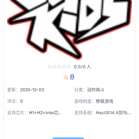
0.0/0 人
8
更新：
2025-12-03
分类：
动作格斗
评论：
0
游戏构造：
移植游戏
支持芯片：
M1+M2+Intel芯片通用
支持系统：
MacOS14.X到15.X Sequoia