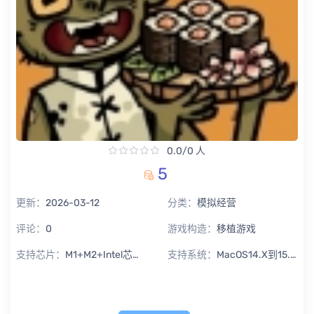
0.0/0 人
5
更新：
2026-03-12
分类：
模拟经营
评论：
0
游戏构造：
移植游戏
支持芯片：
M1+M2+Intel芯片通用
支持系统：
MacOS14.X到15.X Sequoia