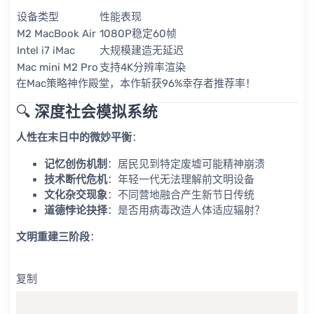
设备类型
性能表现
M2 MacBook Air
1080P稳定60帧
Intel i7 iMac
大规模建造无延迟
Mac mini M2 Pro
支持4K分辨率渲染
在
Mac策略神作殿堂
，本作斩获96%幸存者推荐率！
🔍 ​
深度社会模拟系统
人性在末日中的微妙平衡
​：
记忆创伤机制
​：居民见到特定废墟可能精神崩溃
技术断代危机
​：年轻一代无法理解前文明设备
文化杂交现象
​：不同营地融合产生新节日传统
道德悖论抉择
​：是否用病毒改造人体适应辐射？
文明重建三阶段
​：
复制
复制