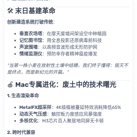
🛠️ ​
末日基建革命
创新建造系统打破传统
​：
垂直农场塔
​：在摩天废墟间架设空中种植园
记忆图书馆
​：用全息投影还原病毒前科技
声波围墙
​：以高频音波形成无形防护网
情绪监测仪
​：预防幸存者精神瘟疫爆发
“当第一株小麦在放射性土壤中结穗，我们终于懂得：毁灭不
是终点，而是新纪元的开篇。”
🍎 ​
Mac专属进化：废土中的技术曙光
1. 生态渲染革命
MetalFX超采样
​：4K级植被蔓延特效消耗降低65%
动态天气压感
​：触控板力度感应风暴强度
多核优化
​：M3芯片百人聚居地同屏无卡顿
2. 跨时代兼容