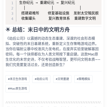
生存纪元 → 重建纪元 → 复兴纪元  

  │            │            │  

 搭建避难所    修复基础设施  发射太空殖民舰  

 收集罐头      复兴教育体系  重建数字文明  
🌟 ​
总结：末日中的文明方舟
《劫后公司》以震撼的动态生态重建、深邃的社会形态模
拟、突破性的末日基建系统，重新定义生存策略游戏边界。
当你在辐射尘暴中校准风力发电机，在废弃实验室破解基因
密码，每一个抉择都在为人类文明按下重启键。这款Mac原
生优化的末世史诗，不仅考验战略智慧，更叩问文明本质——
我们究竟要复活过去，还是创造新生？
#末日生存游戏
#劫后公司
#文明重建
#策略模拟
#Mac原生游戏