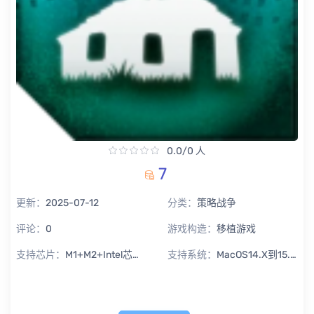
0.0/0 人
7
更新：
2025-07-12
分类：
策略战争
评论：
0
游戏构造：
移植游戏
支持芯片：
M1+M2+Intel芯片通用
支持系统：
MacOS14.X到15.X Sequoia