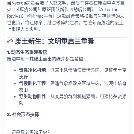
当Necroa病毒吞噬了人类文明，最后幸存者在废墟中点亮篝
火...《瘟疫公司》原班团队新作《劫后公司》（After Inc:
Revival）登陆Mac平台！这款融合策略模拟与生存建造的末
世史诗，将让你亲手缝合破碎的世界，在葱郁而危险的废土
上重建人类火种。
🌱 ​
废土新生：文明重启三重奏
1. 动态生态重建系统
废墟中每一株破土而出的绿芽都是希望：
毒性净化机制
​：派遣小队清除病毒污染区，见证焦土变
沃野
气候驯化工程
​：建造气象塔改变区域生态，沙漠中培育
农田
野生动物驯养
​：从变异狼群到机械猎鹰，组建特殊资源
队
2. 社会形态抉择
，还是复刻黑暗历史？