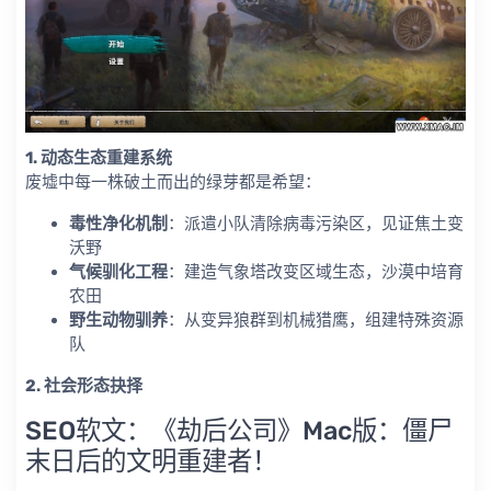
1. 动态生态重建系统
废墟中每一株破土而出的绿芽都是希望：
毒性净化机制
​：派遣小队清除病毒污染区，见证焦土变
沃野
气候驯化工程
​：建造气象塔改变区域生态，沙漠中培育
农田
野生动物驯养
​：从变异狼群到机械猎鹰，组建特殊资源
队
2. 社会形态抉择
SEO软文：《劫后公司》Mac版：僵尸
末日后的文明重建者！