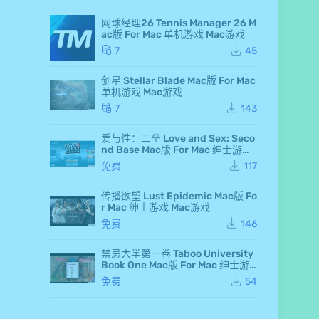
rd
an
网球经理26 Tennis Manager 26 M
d F
ac版 For Mac 单机游戏 Mac游戏
air
y 7
7
45
Ma
c
剑星 Stellar Blade Mac版 For Mac
版
单机游戏 Mac游戏
Fo
r M
7
143
ac
单
爱与性：二垒 Love and Sex: Seco
机
nd Base Mac版 For Mac 绅士游戏
游
Mac游戏
戏
免费
117
Ma
c
传播欲望 Lust Epidemic Mac版 Fo
游
r Mac 绅士游戏 Mac游戏
戏
仙
免费
146
剑
奇
侠
禁忌大学第一卷 Taboo University
传
Book One Mac版 For Mac 绅士游
七
戏 Mac游戏
免费
54