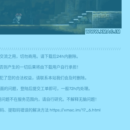
交流之用，切勿商用。请下载后24h内删除。
否则产生的一切后果将由下载用户自行承担！
犯了您的合法权益，请联系本站我们会及时删除。
面的问题，登陆后提交工单即可，一般72h内处理。
用问题不在服务范围内，请自行研究。不解释无脑问题！
误的解决方法 https://xmac.im/17_6.html