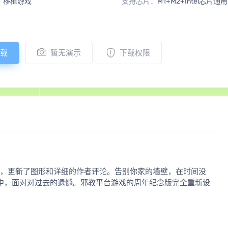
：
移植游戏
支持芯片：
M1+M2+Intel芯片通用
载
暂无演示
下载权限
难题，更新了图形和详细的作者评论。告别你家的墙壁，在时间没
中，面对对过去的遗憾。邪教平台游戏的周年纪念版完全重新设