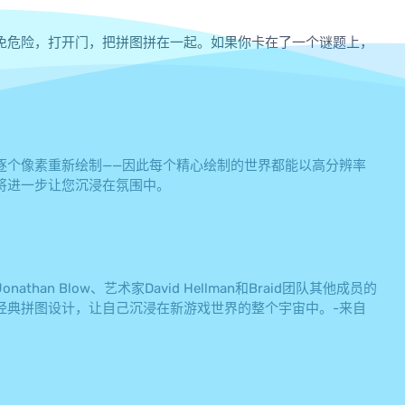
免危险，打开门，把拼图拼在一起。如果你卡在了一个谜题上，
逐个像素重新绘制——因此每个精心绘制的世界都能以高分辨率
将进一步让您沉浸在氛围中。
n Blow、艺术家David Hellman和Braid团队其他成员的
经典拼图设计，让自己沉浸在新游戏世界的整个宇宙中。-来自