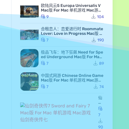
欧陆风云5 Europa Universalis V
Mac版 For Mac 单机游戏 Mac游戏
高级白金版 全DLC版
9
104
合租恋人：恋爱进行时 Roommate
Lover: Love in Progress Mac版 Fo
r Mac GameStart Mac游戏
7
190
极品飞车：地下狂飙 Need for Spe
ed Underground Mac版 For Mac
极品飞车7 Mac游戏
7
89
中国式网游 Chinese Online Game
Mac版 For Mac 单机游戏 Mac游戏
MMOSimulator
7
74
仙
剑
奇
侠
7
传
7 S
wo
90