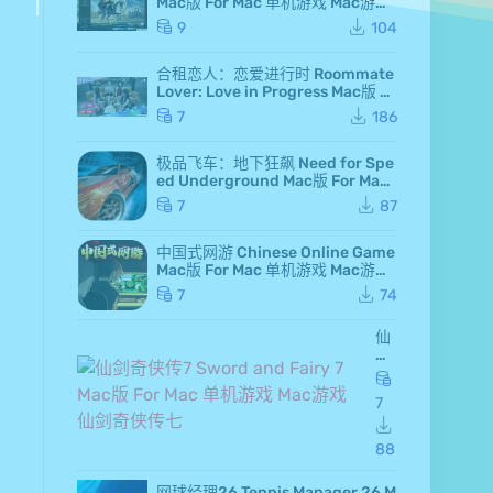
Mac版 For Mac 单机游戏 Mac游戏
高级白金版 全DLC版
9
104
合租恋人：恋爱进行时 Roommate
Lover: Love in Progress Mac版 Fo
r Mac GameStart Mac游戏
7
186
极品飞车：地下狂飙 Need for Spe
ed Underground Mac版 For Mac
极品飞车7 Mac游戏
7
87
中国式网游 Chinese Online Game
Mac版 For Mac 单机游戏 Mac游戏
MMOSimulator
7
74
仙
剑
奇
侠
7
传
7 S
wo
88
rd
an
网球经理26 Tennis Manager 26 M