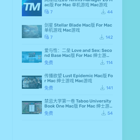
d F
ac版 For Mac 单机游戏 Mac游戏
air
y 7
7
44
Ma
c
剑星 Stellar Blade Mac版 For Mac
版
单机游戏 Mac游戏
Fo
r M
7
142
ac
单
爱与性：二垒 Love and Sex: Seco
机
nd Base Mac版 For Mac 绅士游戏
游
Mac游戏
戏
免费
114
Ma
c
传播欲望 Lust Epidemic Mac版 Fo
游
r Mac 绅士游戏 Mac游戏
戏
仙
免费
141
剑
奇
侠
禁忌大学第一卷 Taboo University
传
Book One Mac版 For Mac 绅士游
七
戏 Mac游戏
免费
54