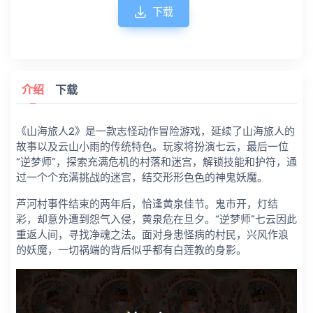
下载
介绍
下载
《山海旅人2》是一款志怪动作冒险游戏，延续了山海旅人的
故事以及云山小雨的传统特色。玩家将扮演七云，最后一位
“逆梦师”，探索充满危机的村落和迷宫，解锁技能和护符，通
过一个个充满挑战的迷宫，结交形形色色的神鬼妖魔。
芦河村事件结束的两年后，恰逢黄泉佳节。鬼市开，灯结
彩，却意外遭到怨气入侵，黄泉危在旦夕。“逆梦师”七云因此
重返人间，寻找净魂之法。面对身患怪病的村民，兴风作浪
的妖魔，一切祸端的背后似乎都有白莲教的身影。