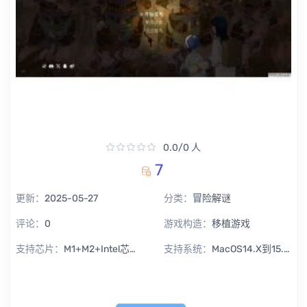
0.0/0 人
7
更新：
2025-05-27
分类：
冒险解谜
评论：
0
游戏构造：
移植游戏
支持芯片：
M1+M2+Intel芯片通用
支持系统：
MacOS14.X到15.X Sequoia