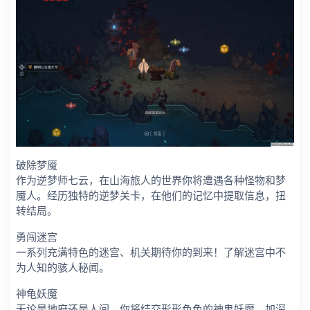
破除梦魇
作为逆梦师七云，在山海旅人的世界你将遭遇各种怪物和梦
魇人。经历独特的逆梦关卡，在他们的记忆中提取信息，扭
转结局。
勇闯迷宫
一系列充满特色的迷宫、机关期待你的到来！了解迷宫中不
为人知的骇人秘闻。
神龟妖魔
无论是地府还是人间，你将结交形形色色的神鬼妖魔，加深