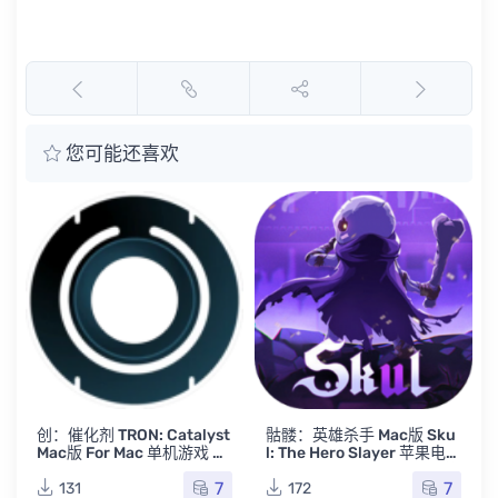
您可能还喜欢
1
创：催化剂 TRON: Catalyst
骷髅：英雄杀手 Mac版 Sku
Mac版 For Mac 单机游戏 M
l: The Hero Slayer 苹果电脑
ac游戏
单机游戏 Mac游戏 小骨：英
7
7
雄杀手
131
172