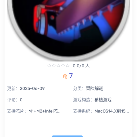
0.0/0 人
7
更新：
2025-06-09
分类：
冒险解谜
评论：
0
游戏构造：
移植游戏
支持芯片：
M1+M2+Intel芯片通用
支持系统：
MacOS14.X到15.X Sequoia