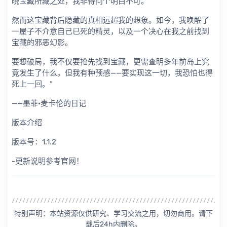
晓宝藏所藏之处，我非得问个明白不可。
然而这宝藏背后隐藏的真相远超我的想象。如今，我唤醒了
一屋子不介意自己已死的精灵，以及一个决心在我之前找到
宝藏的邪恶幻影。
要想破局，我不仅要抢先找到宝藏，更需查明多年前岛上究
竟发生了什么。但我有种预感——要实现这一切，我恐怕也得
死上一回。”
——墨菲·麦卡伦的日记
版本介绍
版本号：1.1.2
-更新说明参考官网！
特别声明：本站资源仅供研究、学习交流之用，切勿商用。请下
载后24h内删除。