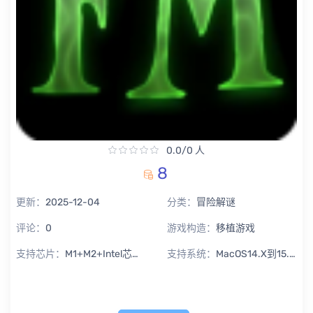
0.0/0 人
8
更新：
2025-12-04
分类：
冒险解谜
评论：
0
游戏构造：
移植游戏
支持芯片：
M1+M2+Intel芯片通用
支持系统：
MacOS14.X到15.X Sequoia