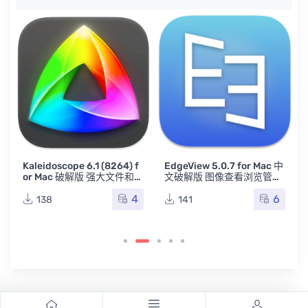
Kaleidoscope 6.1 (8264) f
EdgeView 5.0.7 for Mac 中
历
or Mac 破解版 强大文件和图
文破解版 图像查看浏览管理
像对比工具
工具
4
6
138
141