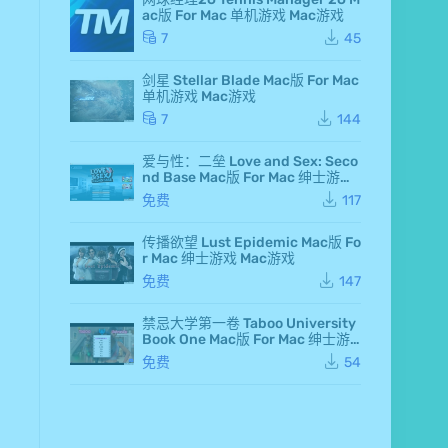
d F
ac版 For Mac 单机游戏 Mac游戏
air
y 7
7
45
Ma
c
剑星 Stellar Blade Mac版 For Mac
版
单机游戏 Mac游戏
Fo
r M
7
144
ac
单
爱与性：二垒 Love and Sex: Seco
机
nd Base Mac版 For Mac 绅士游戏
游
Mac游戏
戏
免费
117
Ma
c
传播欲望 Lust Epidemic Mac版 Fo
游
r Mac 绅士游戏 Mac游戏
戏
仙
免费
147
剑
奇
侠
禁忌大学第一卷 Taboo University
传
Book One Mac版 For Mac 绅士游
七
戏 Mac游戏
免费
54