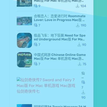
Mac版 For Mac 单机游戏 Mac游戏
高级白金版 全DLC版
9
104
合租恋人：恋爱进行时 Roommate
Lover: Love in Progress Mac版 Fo
r Mac GameStart Mac游戏
7
190
极品飞车：地下狂飙 Need for Spe
ed Underground Mac版 For Mac
极品飞车7 Mac游戏
7
90
中国式网游 Chinese Online Game
Mac版 For Mac 单机游戏 Mac游戏
MMOSimulator
7
75
仙
剑
奇
侠
7
传
7 S
wo
90
rd
an
网球经理26 Tennis Manager 26 M