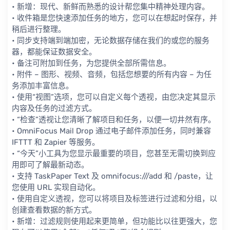
• 新增：现代、新鲜而熟悉的设计帮您集中精神处理内容。
• 收件箱是您快速添加任务的地方，您可以在想起时保存，并
稍后进行整理。
• 同步支持端到端加密，无论数据存储在我们的或您的服务
器，都能保证数据安全。
• 备注可附加到任务，为您提供全部所需信息。
• 附件 – 图形、视频、音频，包括您想要的所有内容 – 为任
务添加丰富信息。
• 使用“视图”选项，您可以自定义每个透视，由您决定其显示
内容及任务的过滤方式。
• “检查”透视让您清晰了解项目和任务，以便一切井然有序。
• OmniFocus Mail Drop 通过电子邮件添加任务，同时兼容
IFTTT 和 Zapier 等服务。
• “今天”小工具为您显示最重要的项目，您甚至无需切换到应
用即可了解最新动态。
• 支持 TaskPaper Text 及 omnifocus:///add 和 /paste，让
您使用 URL 实现自动化。
• 使用自定义透视，您可以将项目及标签进行过滤和分组，以
创建查看数据的新方式。
• 新增：过滤规则使用起来更简单，但功能比以往更强大，您