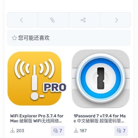
您可能还喜欢
Bloom 1.2.18 (81) for Mac
多窗口文件管理搜索工具
7
172
 for
1Password 7 v7.9.4 for Ma
网络扫
c 中文破解版 超强密码管理
器
7
7
187