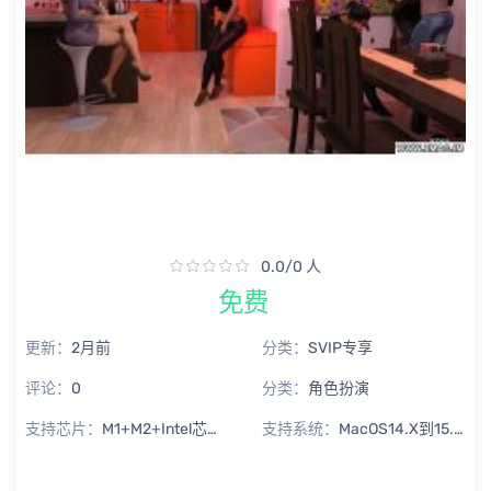
0.0/0 人
免费
更新：
2月前
分类：
SVIP专享
评论：
0
分类：
角色扮演
支持芯片：
M1+M2+Intel芯片通用
支持系统：
MacOS14.X到15.X Sequoia