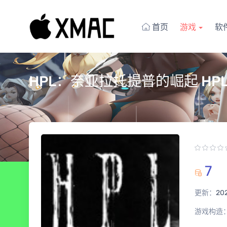
首页
游戏
软
HPL：奈亚拉托提普的崛起 HPL: Nya
7
更新：
20
游戏构造