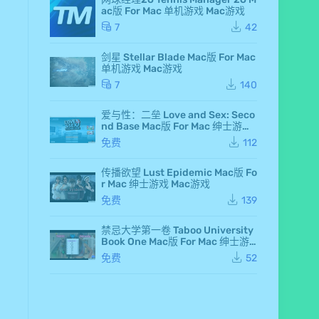
d F
ac版 For Mac 单机游戏 Mac游戏
air
y 7
7
42
Ma
c
剑星 Stellar Blade Mac版 For Mac
版
单机游戏 Mac游戏
Fo
r M
7
140
ac
单
爱与性：二垒 Love and Sex: Seco
机
nd Base Mac版 For Mac 绅士游戏
游
Mac游戏
戏
免费
112
Ma
c
传播欲望 Lust Epidemic Mac版 Fo
游
r Mac 绅士游戏 Mac游戏
戏
仙
免费
139
剑
奇
侠
禁忌大学第一卷 Taboo University
传
Book One Mac版 For Mac 绅士游
七
戏 Mac游戏
免费
52