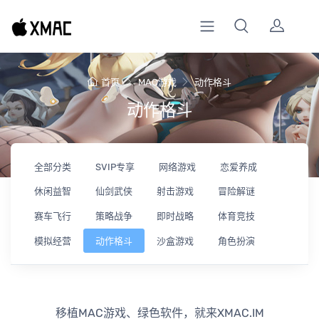
首页
MAC游戏
动作格斗
动作格斗
全部分类
SVIP专享
网络游戏
恋爱养成
休闲益智
仙剑武侠
射击游戏
冒险解谜
赛车飞行
策略战争
即时战略
体育竞技
模拟经营
动作格斗
沙盒游戏
角色扮演
移植MAC游戏、绿色软件，就来XMAC.IM