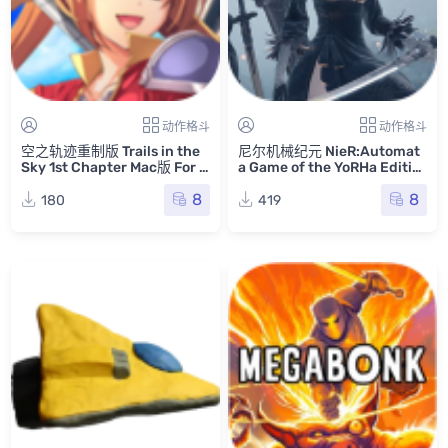
动作格斗
动作格斗
空之轨迹重制版 Trails in the
尼尔机械纪元 ‌NieR:Automat
Sky 1st Chapter Mac版 For M
a Game of the YoRHa Editio
ac Mac游戏 空之轨迹 the 1st
n Mac版 Mac游戏 尼尔机械纪
8
8
重制版
元：年度版
180
419