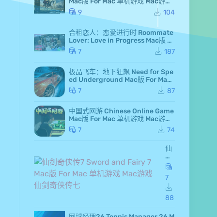
Mac版 For Mac 单机游戏 Mac游戏
高级白金版 全DLC版
9
104
合租恋人：恋爱进行时 Roommate
Lover: Love in Progress Mac版 Fo
r Mac GameStart Mac游戏
7
187
极品飞车：地下狂飙 Need for Spe
ed Underground Mac版 For Mac
极品飞车7 Mac游戏
7
87
中国式网游 Chinese Online Game
Mac版 For Mac 单机游戏 Mac游戏
MMOSimulator
7
74
仙
剑
奇
侠
7
传
7 S
wo
88
rd
an
网球经理26 Tennis Manager 26 M