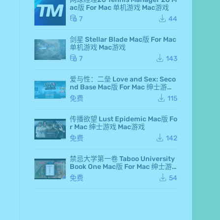
d F
ac版 For Mac 单机游戏 Mac游戏
air
y 7
7
44
Ma
c
剑星 Stellar Blade Mac版 For Mac
版
单机游戏 Mac游戏
Fo
r M
7
143
ac
单
爱与性：二垒 Love and Sex: Seco
机
nd Base Mac版 For Mac 绅士游戏
游
Mac游戏
戏
免费
115
Ma
c
传播欲望 Lust Epidemic Mac版 Fo
游
r Mac 绅士游戏 Mac游戏
戏
仙
免费
142
剑
奇
侠
禁忌大学第一卷 Taboo University
传
Book One Mac版 For Mac 绅士游
七
戏 Mac游戏
免费
54