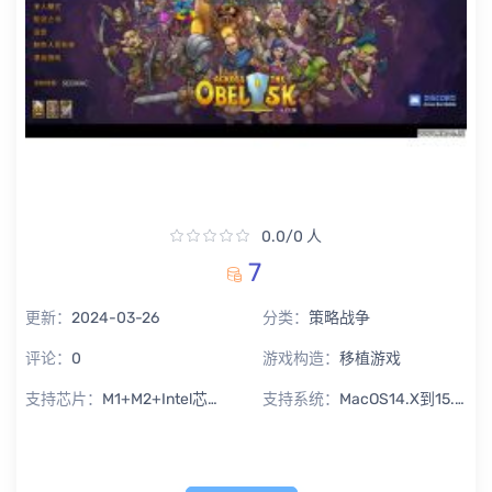
0.0/0 人
7
更新：
2024-03-26
分类：
策略战争
评论：
0
游戏构造：
移植游戏
支持芯片：
M1+M2+Intel芯片通用
支持系统：
MacOS14.X到15.X Sequoia