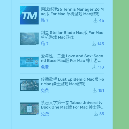
rd
an
网球经理26 Tennis Manager 26 M
d F
ac版 For Mac 单机游戏 Mac游戏
air
y 7
7
46
Ma
c
剑星 Stellar Blade Mac版 For Mac
版
单机游戏 Mac游戏
Fo
r M
7
145
ac
单
爱与性：二垒 Love and Sex: Seco
机
nd Base Mac版 For Mac 绅士游戏
游
Mac游戏
戏
免费
118
Ma
c
传播欲望 Lust Epidemic Mac版 Fo
游
r Mac 绅士游戏 Mac游戏
戏
仙
免费
151
剑
奇
侠
禁忌大学第一卷 Taboo University
传
Book One Mac版 For Mac 绅士游
七
戏 Mac游戏
免费
55