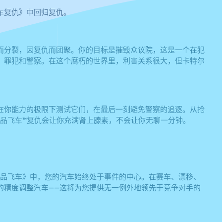
车复仇》中回归复仇。
而分裂，因复仇而团聚。你的目标是摧毁众议院，这是一个在犯
、罪犯和警察。在这个腐朽的世界里，利害关系很大，但卡特尔
在你能力的极限下测试它们，在最后一刻避免警察的追逐。从抢
极品飞车™复仇会让你充满肾上腺素，不会让你无聊一分钟。
极品飞车》中，您的汽车始终处于事件的中心。在赛车、漂移、
的精度调整汽车——这将为您提供无一例外地领先于竞争对手的