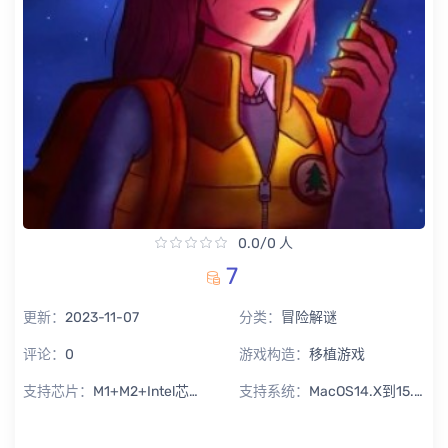
0.0/0 人
7
更新：
2023-11-07
分类：
冒险解谜
评论：
0
游戏构造：
移植游戏
支持芯片：
M1+M2+Intel芯片通用
支持系统：
MacOS14.X到15.X Sequoia