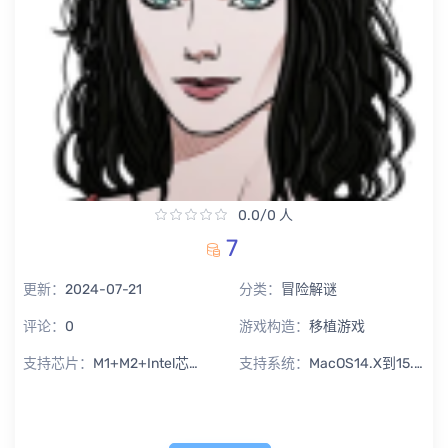
0.0/0 人
7
更新：
2024-07-21
分类：
冒险解谜
评论：
0
游戏构造：
移植游戏
支持芯片：
M1+M2+Intel芯片通用
支持系统：
MacOS14.X到15.X Sequoia