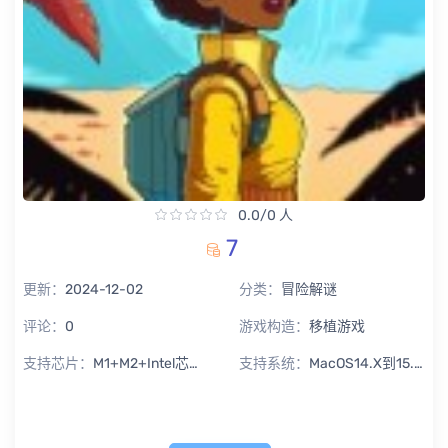
0.0/0 人
7
更新：
2024-12-02
分类：
冒险解谜
评论：
0
游戏构造：
移植游戏
支持芯片：
M1+M2+Intel芯片通用
支持系统：
MacOS14.X到15.X Sequoia