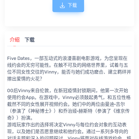
下载
介绍
下载
Five Dates，一部互动式的浪漫喜剧电影游戏，为您呈现在
线约会的无穷可能性。在触不可及的网络世界里，试着与五
位不同女性交往的Vinny，能否与她们成功磨合、建立羁绊并
擦出爱情的火花？
00后Vinny来自伦敦，在新冠疫情封锁期间，他第一次开始
使用约会App。在游戏中，Vinny必须鼓起勇气，和五位性格
截然不同的女性展开视频约会。她们中的两位由曼迪·吉尔
（参演了《神秘博士》）和乔治娅·赫斯特（参演了《维京传
奇》）扮演。
游戏玩家作出的选择将决定Vinny与每位约会对象的互动表
现，以及她们是否愿意继续和他约会。通过一系列多导向的
对话主题和深入的问题探讨，Vinny将面对在线游戏约会、尴