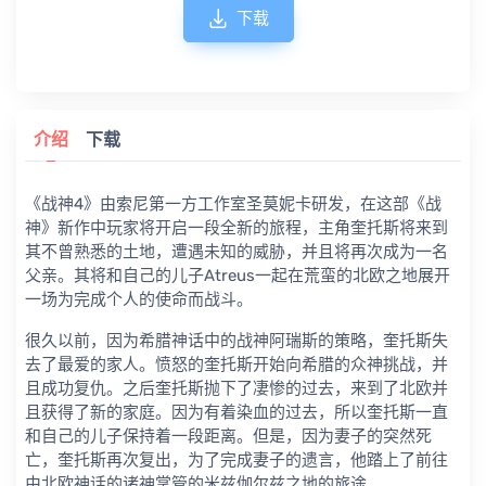
下载
介绍
下载
《战神4》由索尼第一方工作室圣莫妮卡研发，在这部《战
神》新作中玩家将开启一段全新的旅程，主角奎托斯将来到
其不曾熟悉的土地，遭遇未知的威胁，并且将再次成为一名
父亲。其将和自己的儿子Atreus一起在荒蛮的北欧之地展开
一场为完成个人的使命而战斗。
很久以前，因为希腊神话中的战神阿瑞斯的策略，奎托斯失
去了最爱的家人。愤怒的奎托斯开始向希腊的众神挑战，并
且成功复仇。之后奎托斯抛下了凄惨的过去，来到了北欧并
且获得了新的家庭。因为有着染血的过去，所以奎托斯一直
和自己的儿子保持着一段距离。但是，因为妻子的突然死
亡，奎托斯再次复出，为了完成妻子的遗言，他踏上了前往
由北欧神话的诸神掌管的米兹伽尔兹之地的旅途。