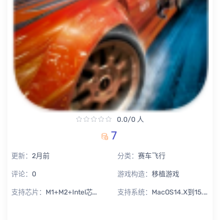
0.0/0 人
7
更新：
2月前
分类：
赛车飞行
评论：
0
游戏构造：
移植游戏
支持芯片：
M1+M2+Intel芯片通用
支持系统：
MacOS14.X到15.X Sequoia