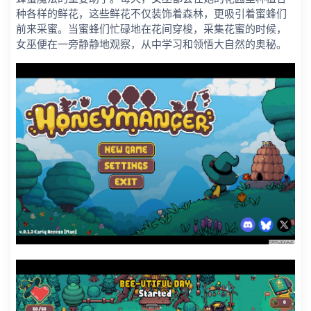
种各样的鲜花，这些鲜花不仅装饰着森林，更吸引着蜜蜂们
前来采蜜。当蜜蜂们忙碌地在花间穿梭，采集花蜜的时候，
女巫便在一旁静静地观察，从中学习和领悟大自然的奥秘。