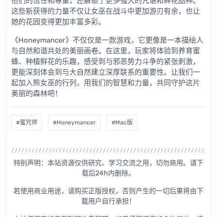
他们的信任和尊重，还解锁了更多强大的咒语和鲜花品种。
这些新获得的力量不仅让女巫在战斗中更加游刃有余，也让
她的花园变得更加丰富多彩。
《Honeymancer》不仅仅是一款游戏，它更像是一本描绘人
与自然和谐共处的美丽画卷。在这里，玩家将体验到养育蜜
蜂、种植鲜花的乐趣，感受到与邪恶势力斗争的紧张刺激，
更能深刻体会到与大自然建立深厚联系的重要性。让我们一
起加入熊女巫的行列，用我们的智慧和力量，共同守护这片
美丽的森林吧！
#蜜咒师
#Honeymancer
#Mac版
特别声明：本站资源仅供研究、学习交流之用，切勿商用。请下
载后24h内删除。
若使用商业用途，请购买正版授权，否则产生的一切后果将由下
载用户自行承担！