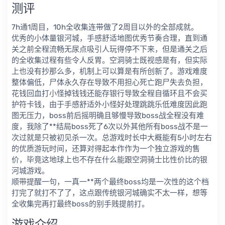
测评
7h通1周目，10h全收集连带做了2周目以外的全部成就。
优秀的小体量银河城，手感舒适地图优秀节奏合理，直到通
关之前全程流畅无尿点吸引人玩得停不下来，但是通关之后
的全收集过程有些令人反胃。空洞骑士既视感是有，但实际
上也没有抄那么多，机制上可以算是有所创新了。游戏难度
整体偏低，尸体永久存在导致不用担心死亡跑尸失去负担，
花钱回血打小怪掉钱钱还能存银行导致全程自循环且不会买
护符卡钱，由于手感舒适外小怪好处理跳跳乐低难度因此跑
图无压力，boss前后摇明确且够慢导致boss战全程没有难
度，我除了**结局boss死了6次以外其他所有boss战不是一
次过就是只被初见杀一次。总游戏时长中大概能有5小时左右
的优质游玩时间，还算对得起本作作为一个独立游戏的售
价，毕竟这地球上也不存在什么能跟空洞骑士比性价比的银
河城游戏。
顺带提醒一句，一真一**两个最终boss均是一次性的这个档
打完了就打不了了，这点跟传统银河城确实不太一样，想等
全收集完再打最终boss的别手贱提前打。
游戏介绍