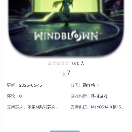
0/0 人
7
更新：
2025-06-15
分类：
动作格斗
评论：
0
游戏构造：
移植游戏
支持芯片：
苹果M系列芯片专用
支持系统：
MacOS14.X到15.X Sequoia