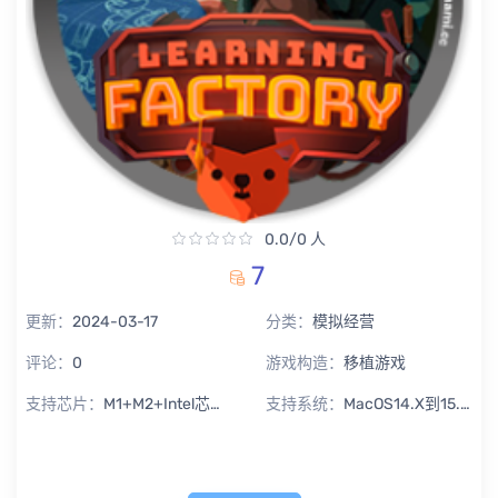
0.0/0 人
7
更新：
2024-03-17
分类：
模拟经营
评论：
0
游戏构造：
移植游戏
支持芯片：
M1+M2+Intel芯片通用
支持系统：
MacOS14.X到15.X Sequoia