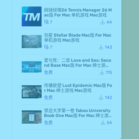
rd
an
网球经理26 Tennis Manager 26 M
d F
ac版 For Mac 单机游戏 Mac游戏
air
y 7
7
44
Ma
c
剑星 Stellar Blade Mac版 For Mac
版
单机游戏 Mac游戏
Fo
r M
7
143
ac
单
爱与性：二垒 Love and Sex: Seco
机
nd Base Mac版 For Mac 绅士游戏
游
Mac游戏
戏
免费
115
Ma
c
传播欲望 Lust Epidemic Mac版 Fo
游
r Mac 绅士游戏 Mac游戏
戏
仙
免费
142
剑
奇
侠
禁忌大学第一卷 Taboo University
传
Book One Mac版 For Mac 绅士游
七
戏 Mac游戏
免费
54