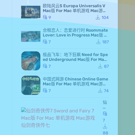
欧陆风云5 Europa Universalis V
Mac版 For Mac 单机游戏 Mac游戏
高级白金版 全DLC版
9
104
合租恋人：恋爱进行时 Roommate
Lover: Love in Progress Mac版 Fo
r Mac GameStart Mac游戏
7
187
极品飞车：地下狂飙 Need for Spe
ed Underground Mac版 For Mac
极品飞车7 Mac游戏
7
87
中国式网游 Chinese Online Game
Mac版 For Mac 单机游戏 Mac游戏
MMOSimulator
7
74
仙
剑
奇
侠
7
传
7 S
wo
88