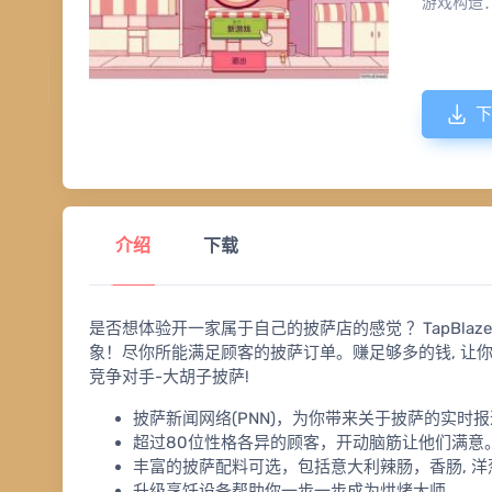
游戏构造
下
介绍
下载
是否想体验开一家属于自己的披萨店的感觉 ？TapBlaz
象！尽你所能满足顾客的披萨订单。赚足够多的钱, 让
竞争对手-大胡子披萨!
披萨新闻网络(PNN)，为你带来关于披萨的实时
超过80位性格各异的顾客，开动脑筋让他们满意
丰富的披萨配料可选，包括意大利辣肠，香肠, 洋
升级烹饪设备帮助你一步一步成为烘烤大师。