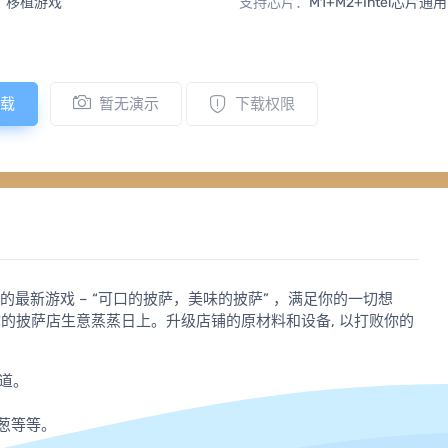
：
移植游戏
支持芯片：
M1+M2+Intel芯片通用
载
暂无演示
下载权限
e的最新游戏 – “可口的披萨，美味的披萨” ，满足你的一切想
你的披萨店生意蒸蒸日上。升级店铺的原材料和设备, 以打败你的
报道。
。
葱等等。