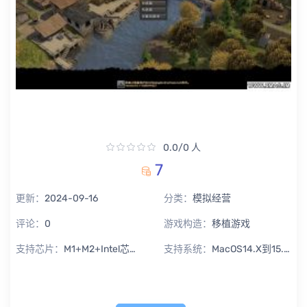
0.0/0 人
7
更新：
2024-09-16
分类：
模拟经营
评论：
0
游戏构造：
移植游戏
支持芯片：
M1+M2+Intel芯片通用
支持系统：
MacOS14.X到15.X Sequoia