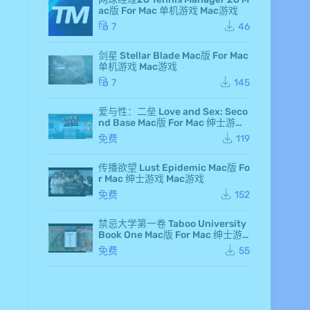
d F
ac版 For Mac 单机游戏 Mac游戏
air
y 7
7
46
Ma
c
剑星 Stellar Blade Mac版 For Mac
版
单机游戏 Mac游戏
Fo
r M
7
145
ac
单
爱与性：二垒 Love and Sex: Seco
机
nd Base Mac版 For Mac 绅士游戏
游
Mac游戏
戏
免费
119
Ma
c
传播欲望 Lust Epidemic Mac版 Fo
游
r Mac 绅士游戏 Mac游戏
戏
仙
免费
152
剑
奇
侠
禁忌大学第一卷 Taboo University
传
Book One Mac版 For Mac 绅士游
七
戏 Mac游戏
免费
55