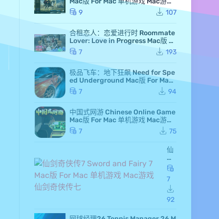
Mac版 For Mac 单机游戏 Mac游戏
高级白金版 全DLC版
9
107
合租恋人：恋爱进行时 Roommate
Lover: Love in Progress Mac版 Fo
r Mac GameStart Mac游戏
7
193
极品飞车：地下狂飙 Need for Spe
ed Underground Mac版 For Mac
极品飞车7 Mac游戏
7
94
中国式网游 Chinese Online Game
Mac版 For Mac 单机游戏 Mac游戏
MMOSimulator
7
75
仙
剑
奇
侠
7
传
7 S
wo
92
rd
an
网球经理26 Tennis Manager 26 M