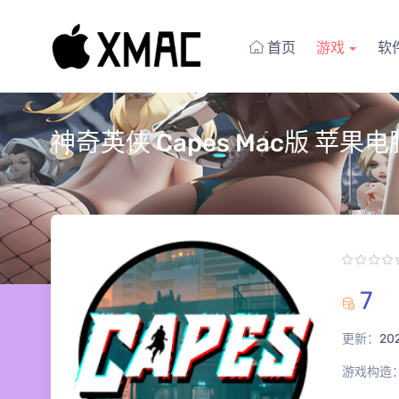
首页
游戏
软
神奇英侠 Capes Mac版 苹果
7
更新：
20
游戏构造