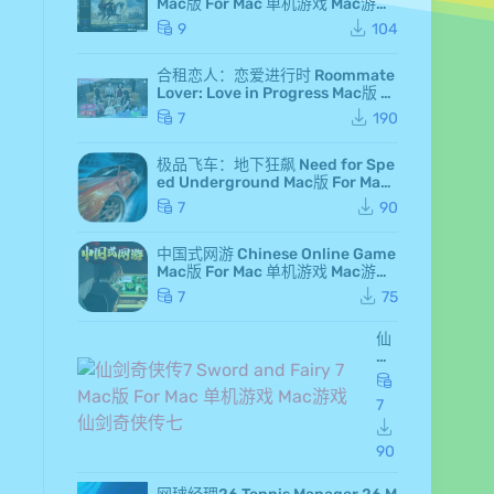
Mac版 For Mac 单机游戏 Mac游戏
高级白金版 全DLC版
9
104
合租恋人：恋爱进行时 Roommate
Lover: Love in Progress Mac版 Fo
r Mac GameStart Mac游戏
7
190
极品飞车：地下狂飙 Need for Spe
ed Underground Mac版 For Mac
极品飞车7 Mac游戏
7
90
中国式网游 Chinese Online Game
Mac版 For Mac 单机游戏 Mac游戏
MMOSimulator
7
75
仙
剑
奇
侠
7
传
7 S
wo
90
rd
an