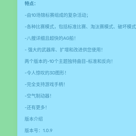
特点：
-由10场锦标赛组成的复杂活动；
-各种比赛模式，包括标准比赛、淘汰赛模式、破坏模
-八艘详细且超快的AG船！
- 强大的武器库、扩增和改进供您使用！
两个版本的-10个主题独特曲目-标准和反向！
-令人惊叹的3D图形！
-完全支持游戏手柄！
-空气制动器！
-还有更多！
版本介绍
版本号：1.0.9