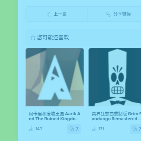
上一篇
分享链接
您可能还喜欢
k Mac版
阿卡里和废墟王国 Aarik A
冥界狂想曲重制版 Grim 
戏 Mac游
nd The Ruined Kingdom
andango Remastered 
Mac版 For Mac 单机游戏
ac版 For Mac 单机游戏 
7
7
Mac游戏
ac游戏
147
171