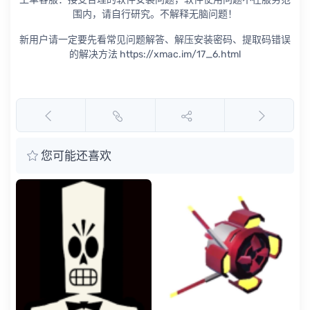
围内，请自行研究。不解释无脑问题！
新用户请一定要先看常见问题解答、解压安装密码、提取码错误
的解决方法 https://xmac.im/17_6.html
您可能还喜欢
永瀑
瀑布
戏 