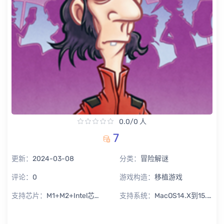
0.0/0 人
7
更新：
2024-03-08
分类：
冒险解谜
评论：
0
游戏构造：
移植游戏
支持芯片：
M1+M2+Intel芯片通用
支持系统：
MacOS14.X到15.X Sequoia