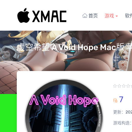
首页
游戏
软
虚空希望 A Void Hope Mac
7
更新：
20
游戏构造