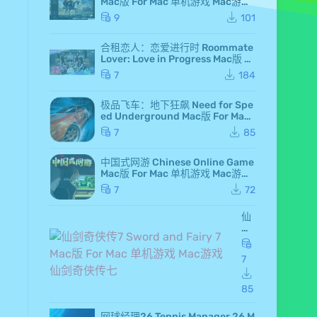
Mac版 For Mac 单机游戏 Mac游戏
高级白金版 全DLC版
9
101
合租恋人：恋爱进行时 Roommate
Lover: Love in Progress Mac版 Fo
r Mac GameStart Mac游戏
7
184
极品飞车：地下狂飙 Need for Spe
ed Underground Mac版 For Mac
极品飞车7 Mac游戏
7
85
中国式网游 Chinese Online Game
Mac版 For Mac 单机游戏 Mac游戏
MMOSimulator
7
72
仙
剑
奇
侠
7
传
7 S
wo
85
rd
an
网球经理26 Tennis Manager 26 M