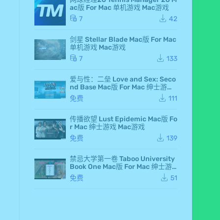
d F
ac版 For Mac 单机游戏 Mac游戏
air
y 7
7
42
Ma
c
剑星 Stellar Blade Mac版 For Mac
版
单机游戏 Mac游戏
Fo
r M
7
133
ac
单
爱与性：二垒 Love and Sex: Seco
机
nd Base Mac版 For Mac 绅士游戏
游
Mac游戏
戏
免费
111
Ma
c
传播欲望 Lust Epidemic Mac版 Fo
游
r Mac 绅士游戏 Mac游戏
戏
仙
免费
139
剑
奇
侠
禁忌大学第一卷 Taboo University
传
Book One Mac版 For Mac 绅士游
七
戏 Mac游戏
免费
51