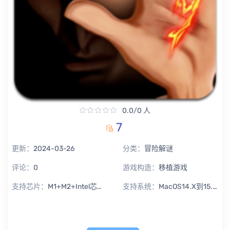
0.0/0 人
7
更新：
2024-03-26
分类：
冒险解谜
评论：
0
游戏构造：
移植游戏
支持芯片：
M1+M2+Intel芯片通用
支持系统：
MacOS14.X到15.X Sequoia