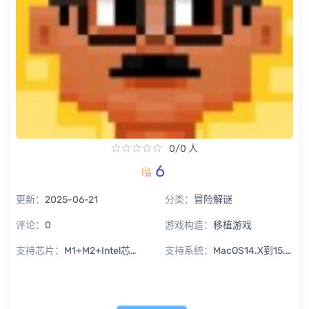
0/0 人
6
更新：
2025-06-21
分类：
冒险解谜
评论：
0
游戏构造：
移植游戏
支持芯片：
M1+M2+Intel芯片通用
支持系统：
MacOS14.X到15.X Sequoia