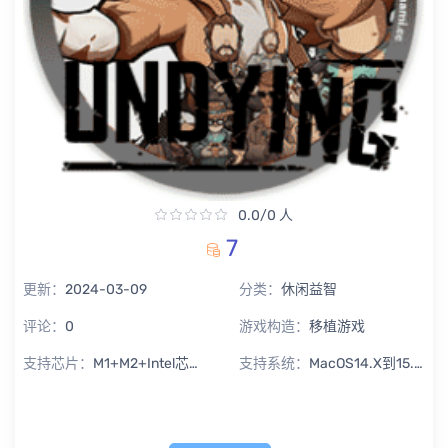
0.0/0 人
7
更新：
2024-03-09
分类：
休闲益智
评论：
0
游戏构造：
移植游戏
支持芯片：
M1+M2+Intel芯片通用
支持系统：
MacOS14.X到15.X Sequoia