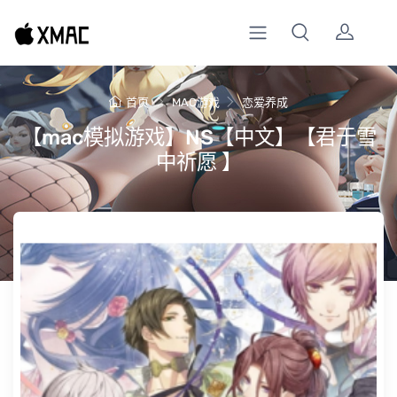
首页
MAC游戏
恋爱养成
【mac模拟游戏】NS【中文】【君于雪
中祈愿 】