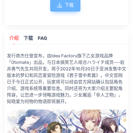
下载
介绍
下载
FAQ
发行商杰仕登宣布，由Idea Factory旗下乙女游戏品牌
「Otomate」出品，与日本搞笑艺人组合ハライチ成员---岩
井勇气先生共同开发，将于2022年10月20日于亚洲发售中文
版本的梦幻和风恋爱冒险游戏《君于雪中希冀》。中文官网
已于今日正式公开，玩家将可以经由官方网站确认包括角色
介绍、游戏系统等重要信息。同时还将为大家介绍主要配角
阵容，让您进一步领略游戏魅力。少女邂逅「非人之物」，
知晓爱为何物的物语即将展开。