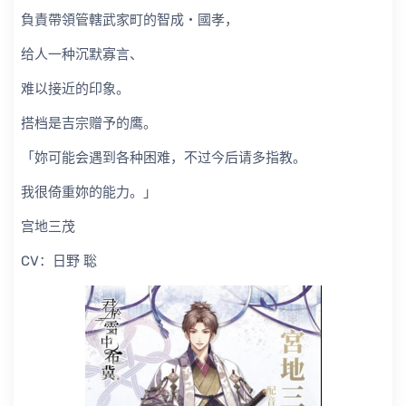
負責帶領管轄武家町的智成・國孝，
给人一种沉默寡言、
难以接近的印象。
搭档是吉宗赠予的鹰。
「妳可能会遇到各种困难，不过今后请多指教。
我很倚重妳的能力。」
宫地三茂
CV：日野 聡