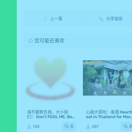
上一篇
分享链接
您可能还喜欢
响不停，
请不要欺负我，大小姐
心跳大冒险：泰遇 Heart
如何淡
们！ Don't FOOL ME, Bea
eat in Thailand for Mac
, Roman
uties! Mac版 For Mac Ma
1.1.22 中文原生版
8
8
 Hearts
c游戏 DFMB
134
287
Mac游戏