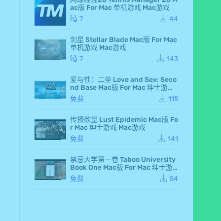
d F
ac版 For Mac 单机游戏 Mac游戏
air
y 7
7
44
Ma
c
剑星 Stellar Blade Mac版 For Mac
版
单机游戏 Mac游戏
Fo
r M
7
143
ac
单
爱与性：二垒 Love and Sex: Seco
机
nd Base Mac版 For Mac 绅士游戏
游
Mac游戏
戏
免费
115
Ma
c
传播欲望 Lust Epidemic Mac版 Fo
游
r Mac 绅士游戏 Mac游戏
戏
仙
免费
141
剑
奇
侠
禁忌大学第一卷 Taboo University
传
Book One Mac版 For Mac 绅士游
七
戏 Mac游戏
免费
54