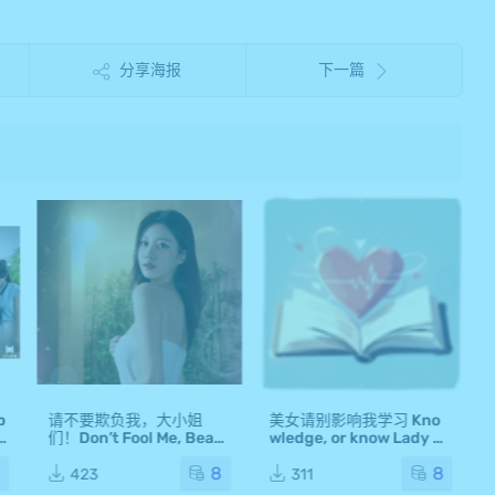
分享海报
下一篇
b
请不要欺负我，大小姐
美女请别影响我学习 Kno
 v
们！Don’t Fool Me, Beaut
wledge, or know Lady M
ies! for Mac v1.0.0 中文原
ac版 For Mac Mac游戏 美
8
8
8
生版
女，请别影响我学习
423
311