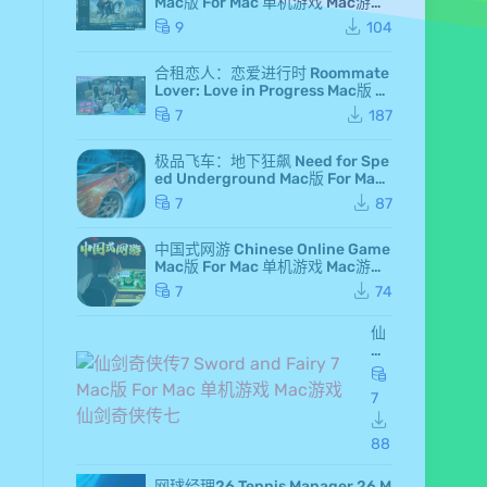
Mac版 For Mac 单机游戏 Mac游戏
高级白金版 全DLC版
9
104
合租恋人：恋爱进行时 Roommate
Lover: Love in Progress Mac版 Fo
r Mac GameStart Mac游戏
7
187
极品飞车：地下狂飙 Need for Spe
ed Underground Mac版 For Mac
极品飞车7 Mac游戏
7
87
中国式网游 Chinese Online Game
Mac版 For Mac 单机游戏 Mac游戏
MMOSimulator
7
74
仙
剑
奇
侠
7
传
7 S
wo
88
rd
an
网球经理26 Tennis Manager 26 M