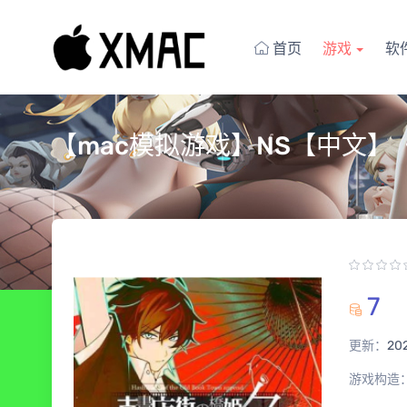
首页
游戏
软
【mac模拟游戏】NS【中文】
7
更新：
20
游戏构造