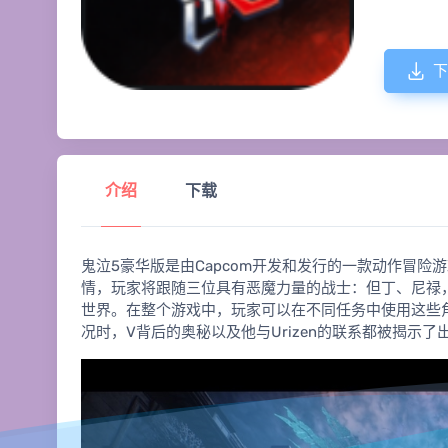
下
介绍
下载
鬼泣5豪华版是由Capcom开发和发行的一款动作冒险游
情，玩家将跟随三位具有恶魔力量的战士：但丁、尼禄，以
世界。在整个游戏中，玩家可以在不同任务中使用这些
况时，V背后的奥秘以及他与Urizen的联系都被揭示了