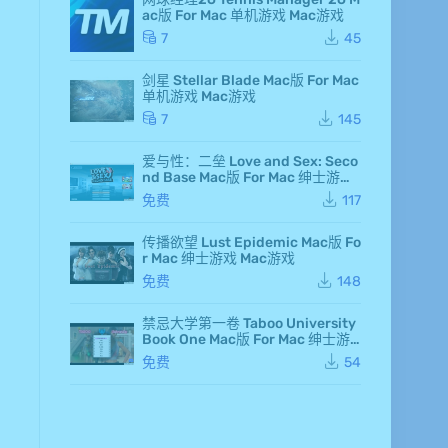
d F
ac版 For Mac 单机游戏 Mac游戏
air
y 7
7
45
Ma
c
剑星 Stellar Blade Mac版 For Mac
版
单机游戏 Mac游戏
Fo
r M
7
145
ac
单
爱与性：二垒 Love and Sex: Seco
机
nd Base Mac版 For Mac 绅士游戏
游
Mac游戏
戏
免费
117
Ma
c
传播欲望 Lust Epidemic Mac版 Fo
游
r Mac 绅士游戏 Mac游戏
戏
仙
免费
148
剑
奇
侠
禁忌大学第一卷 Taboo University
传
Book One Mac版 For Mac 绅士游
七
戏 Mac游戏
免费
54