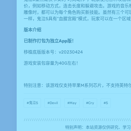
价，例如移动方式，连击长度和躲避攻击。游戏的音乐根
雕像时，都可以为每个角色购买新技能。虽然有三个可
一样，鬼泣5具有“血腥宫殿”模式，玩家可以在一个区
版本介绍
已制作打包为独立App版！
移植底版版本号：v20230424
游戏安装包容量为40G左右！
特别注意：该游戏仅支持苹果M系列芯片，不支持英特尔
#鬼泣5
#Devil
#May
#Cry
#5
特别声明：本站资源仅供研究、学习