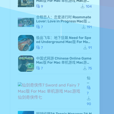
Mac版 For Mac 单机游戏 Mac游戏
高级白金版 全DLC版
9
104
合租恋人：恋爱进行时 Roommate
Lover: Love in Progress Mac版 Fo
r Mac GameStart Mac游戏
7
191
极品飞车：地下狂飙 Need for Spe
ed Underground Mac版 For Mac
极品飞车7 Mac游戏
7
91
中国式网游 Chinese Online Game
Mac版 For Mac 单机游戏 Mac游戏
MMOSimulator
7
75
仙
剑
奇
侠
7
传
7 S
wo
90
rd
an
网球经理26 Tennis Manager 26 M