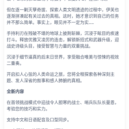
但在逐一剿灭孽奇拔、探索人类文明遗迹的过程中，伊芙也
逐渐拼凑起有关过去的真相。这时，她才意识到自己的任务
并不那么简单。事实上，眼见并不一定为实……
手持利刃在残破不堪的地球上披荆斩棘，沉浸于眩目的疾速
打斗。释放优雅又凌厉的连击，解锁新招式和武器升级，迎
战史诗级头目，接受智慧与力量的双重挑战。
沉浸于细节逼真的后末日世界，享受融合唯美与惊悚的视效
二重奏。
开启扣人心弦的人类命运之旅，您将全程探索各种深刻主
题、发人深省的叙事和感人肺腑的真相。
全新内容
在首领挑战模式中迎战令人胆寒的战士、哨兵队队长曼恩，
考验您的技巧和实力。
支持中文和日语配音及口型同步。