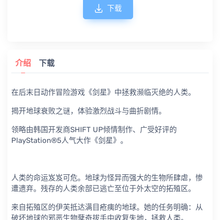
下载
介绍
下载
在后末日动作冒险游戏《剑星》中拯救濒临灭绝的人类。
揭开地球衰败之谜，体验激烈战斗与曲折剧情。
领略由韩国开发商SHIFT UP倾情制作、广受好评的
PlayStation®5人气大作《剑星》。
人类的命运岌岌可危。地球为怪异而强大的生物所肆虐，惨
遭遗弃。残存的人类余部已逃亡至位于外太空的拓殖区。
来自拓殖区的伊芙抵达满目疮痍的地球。她的任务明确：从
破坏地球的邪恶生物孽奇拔手中收复失地，拯救人类。