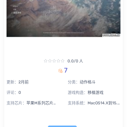
0.0/0 人
7
更新：
2月前
分类：
动作格斗
评论：
0
游戏构造：
移植游戏
支持芯片：
苹果M系列芯片专用
支持系统：
MacOS14.X到15.X Sequoia