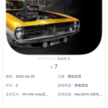
0.0/0 人
7
更新：
2025-06-25
分类：
模拟经营
评论：
0
游戏构造：
移植游戏
支持芯片：
M1+M2+Intel芯片通用
支持系统：
MacOS14.X到15.X Sequoia