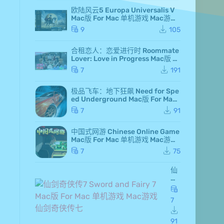
欧陆风云5 Europa Universalis V
Mac版 For Mac 单机游戏 Mac游戏
高级白金版 全DLC版
9
105
合租恋人：恋爱进行时 Roommate
Lover: Love in Progress Mac版 Fo
r Mac GameStart Mac游戏
7
191
极品飞车：地下狂飙 Need for Spe
ed Underground Mac版 For Mac
极品飞车7 Mac游戏
7
91
中国式网游 Chinese Online Game
Mac版 For Mac 单机游戏 Mac游戏
MMOSimulator
7
75
仙
剑
奇
侠
7
传
7 S
wo
91