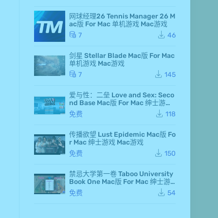
rd
an
网球经理26 Tennis Manager 26 M
d F
ac版 For Mac 单机游戏 Mac游戏
air
y 7
7
46
Ma
c
剑星 Stellar Blade Mac版 For Mac
版
单机游戏 Mac游戏
Fo
r M
7
145
ac
单
爱与性：二垒 Love and Sex: Seco
机
nd Base Mac版 For Mac 绅士游戏
游
Mac游戏
戏
免费
118
Ma
c
传播欲望 Lust Epidemic Mac版 Fo
游
r Mac 绅士游戏 Mac游戏
戏
仙
免费
150
剑
奇
侠
禁忌大学第一卷 Taboo University
传
Book One Mac版 For Mac 绅士游
七
戏 Mac游戏
免费
54