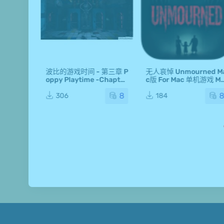
杀死我
波比的游戏时间 - 第三章 P
无人哀悼 Unmourned M
 Trying
oppy Playtime -Chapter
c版 For Mac 单机游戏 M
版 For Ma
3 Mac版 For Mac 单机游
c游戏
8
8
游戏
戏 Mac游戏
306
184