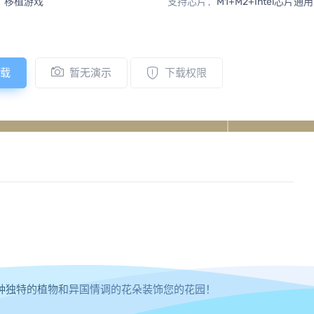
：
移植游戏
支持芯片：
M1+M2+Intel芯片通用
载
暂无演示
下载权限
种独特的植物和异国情调的花朵装饰您的花园！