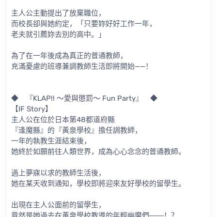
主人公主動提出了放棄職位，
而校長卻與她約定，「只要妳好好工作一年，
老夫就引薦妳去別的高中。」
為了在一年後成為真正的普通教師，
充滿憂慮的班導兼調教師生活即將開始——！
◆ 『KLAP!! ～愛與懲罰～ Fun Party』 ◆
【IF Story】
主人公在位於日本第48都道府縣
『逢魔縣』的『黃泉學校』擔任調教師，
一年的執教生涯結束後，
她終於如願前往人類世界，成為心心念念的普通教師。
過上夢寐以求的教師生活後，
她在某天收到通知，學校即將迎來友好學校的留學生。
出現在主人公面前的留學生，
竟然是她過去在黃泉學校教導的年輕幽魔們――！？