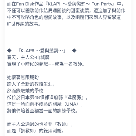
而在Fan Disk作品『KLAP!! ～愛與懲罰～ Fun Party』中，
不僅可以體驗前作結局通關後的甜蜜後續，還追加了與前作
中不可攻略角色的戀愛故事，以及幽魔們來到人界留學這一
IF世界線的故事。
◆ 『KLAP!! ～愛與懲罰～』 ◆
春天，主人公·山城曆
實現了小時候的夢想——成為一名教師。
她懷著無限期盼
踏入了全新的教職生涯，
然而錄取她的學校
卻位於日本第48個都道府縣『逢魔縣』，
這是一所面向不成熟的幽魔（UMA），
將他們培養至獨當一面的訓練學校。
而主人公通過的也並非『教師』，
而是『調教師』的錄用測驗。