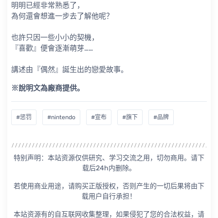
明明已經非常熟悉了，
為何還會想進一步去了解他呢？
也許只因一些小小的契機，
『喜歡』便會逐漸萌芽……
講述由『偶然』誕生出的戀愛故事。
※說明文為廠商提供。
#惩罚
#nintendo
#宣布
#旗下
#品牌
特别声明：本站资源仅供研究、学习交流之用，切勿商用。请下
载后24h内删除。
若使用商业用途，请购买正版授权，否则产生的一切后果将由下
载用户自行承担！
本站资源有的自互联网收集整理，如果侵犯了您的合法权益，请