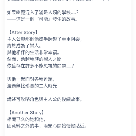
如果幽魔混入了滿是人類的學校……？
――這是一個『可能』發生的故事。
【After Story】
主人公與那個他攜手跨越了重重阻礙，
終於成為了戀人。
與他相伴的生活非常幸福。
然而，跨越種族的戀人之間
依舊存在許多不能忽視的問題……？
與他一起面對各種難題，
渡過無比珍貴的二人時光――
講述可攻略角色與主人公的後續故事。
【Another Story】
相識已久的她和他，
因意料之外的事，兩顆心開始慢慢貼近。