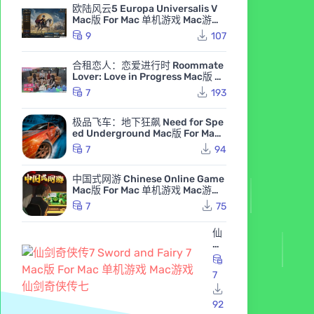
欧陆风云5 Europa Universalis V
Mac版 For Mac 单机游戏 Mac游戏
高级白金版 全DLC版
9
107
合租恋人：恋爱进行时 Roommate
Lover: Love in Progress Mac版 Fo
r Mac GameStart Mac游戏
7
193
极品飞车：地下狂飙 Need for Spe
ed Underground Mac版 For Mac
极品飞车7 Mac游戏
7
94
中国式网游 Chinese Online Game
Mac版 For Mac 单机游戏 Mac游戏
MMOSimulator
7
75
仙
剑
奇
侠
7
传
7 S
wo
92
rd