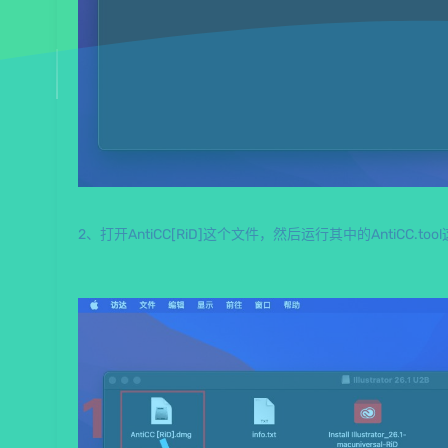
2、打开AntiCC[RiD]这个文件，然后运行其中的AntiCC.to