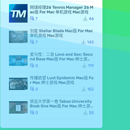
an
网球经理26 Tennis Manager 26 M
d F
ac版 For Mac 单机游戏 Mac游戏
air
y 7
7
46
Ma
c
剑星 Stellar Blade Mac版 For Mac
版
单机游戏 Mac游戏
Fo
r M
7
145
ac
单
爱与性：二垒 Love and Sex: Seco
机
nd Base Mac版 For Mac 绅士游戏
游
Mac游戏
戏
0
119
Ma
c
传播欲望 Lust Epidemic Mac版 Fo
游
r Mac 绅士游戏 Mac游戏
戏
仙
0
152
剑
奇
侠
禁忌大学第一卷 Taboo University
传
Book One Mac版 For Mac 绅士游
七
戏 Mac游戏
0
55