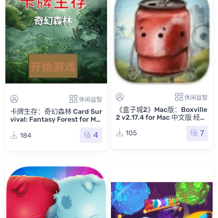
休闲益智
休闲益智
《盒子城2》Mac版：Boxville
卡牌生存：奇幻森林 Card Sur
2 v2.17.4 for Mac 中文版 经典
vival: Fantasy Forest for Ma
休闲解谜冒险游戏
c v0.42d 中文原生版
7
105
4
184