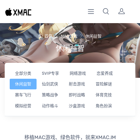
首页
MAC游戏
休闲益智
休闲益智
全部分类
SVIP专享
网络游戏
恋爱养成
休闲益智
仙剑武侠
射击游戏
冒险解谜
赛车飞行
策略战争
即时战略
体育竞技
模拟经营
动作格斗
沙盒游戏
角色扮演
移植MAC游戏、绿色软件，就来XMAC.IM