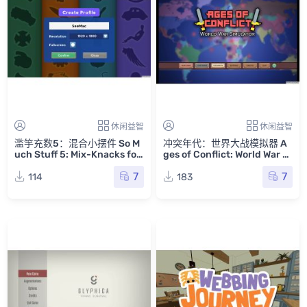
休闲益智
休闲益智
滥竽充数5：混合小摆件 So M
冲突年代：世界大战模拟器 A
uch Stuff 5: Mix-Knacks for
ges of Conflict: World War Si
Mac v1.0 英文原生版
mulator for Mac v4.0.8 英文
7
7
原生版
114
183