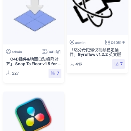
admin
C4D插件
「达芬奇陀螺仪视频稳定插
admin
C4D插件
件」Gyroflow v1.2.2 英文版
「C4D插件&地面自动吸附对
7
齐」 Snap To Floor v1.5 for C
419
inema 4D R15-2023
7
227