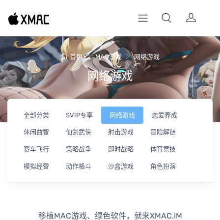
首页
MAC游戏
网络游戏
网络游戏
全部分类
SVIP专享
网络游戏
恋爱养成
休闲益智
仙剑武侠
射击游戏
冒险解谜
赛车飞行
策略战争
即时战略
体育竞技
模拟经营
动作格斗
沙盒游戏
角色扮演
移植MAC游戏、绿色软件，就来XMAC.IM