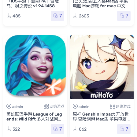
「IOS手游｜砸壳IPA」冒险
[已失效]第五人格Mac版 苹果
岛：枫之传说 v1.94.1458
电脑 Mac游戏 for mac 中文版
支持最新系统 IdentityV For M
7
7
ac
485
2603
admin
网络游戏
admin
网络游戏
英雄联盟手游 League of Leg
原神 Genshin Impact 开放世
ends: Wild Rift 多人对战网游
界 冒险网游 Mac版 苹果电脑 I
Mac版 苹果电脑 IOS转Mac版
OS转Mac版
7
7
322
862