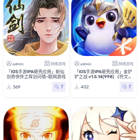
admin
网络游戏
admin
网络游戏
「IOS手游IPA砸壳应用」新仙
「IOS手游IPA砸壳应用」金铲
剑奇侠传之挥剑问情-联网游戏
铲之战 v1.5.14(998) 《符文大
陆传奇：志在天际》
7
7
369
402