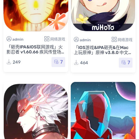
admin
网络游戏
admin
网络游戏
「砸壳IPA&IOS联网游戏」火
「IOS游戏&IPA砸壳&在Mac
影忍者 v1.60.66 疾风传登场
上玩原神」原神 v3.8.0 中文版
【附按键映射视频】
【附按键映射教程】
7
249
7
464