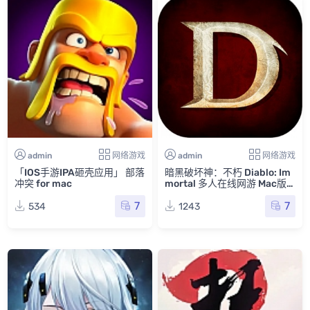
admin
网络游戏
admin
网络游戏
「IOS手游IPA砸壳应用」 部落
暗黑破坏神：不朽 Diablo: Im
冲突 for mac
mortal 多人在线网游 Mac版
苹果电脑 IOS转Mac版 大菠萝
7
7
534
1243