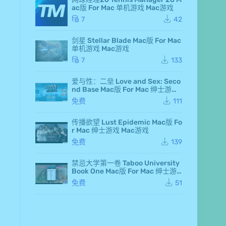
d F
ac版 For Mac 单机游戏 Mac游戏
air
y 7
7
42
Ma
c
剑星 Stellar Blade Mac版 For Mac
版
单机游戏 Mac游戏
Fo
r M
7
133
ac
单
爱与性：二垒 Love and Sex: Seco
机
nd Base Mac版 For Mac 绅士游戏
游
Mac游戏
戏
免费
111
Ma
c
传播欲望 Lust Epidemic Mac版 Fo
游
r Mac 绅士游戏 Mac游戏
戏
仙
免费
139
剑
奇
侠
禁忌大学第一卷 Taboo University
传
Book One Mac版 For Mac 绅士游
七
戏 Mac游戏
免费
51