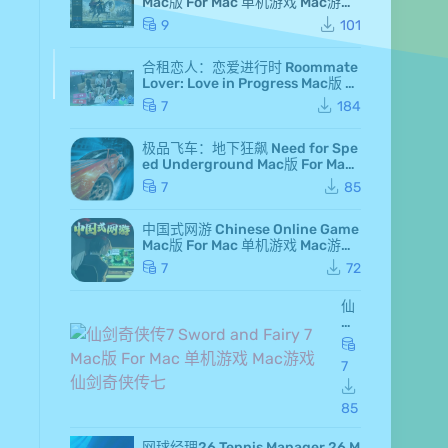
Mac版 For Mac 单机游戏 Mac游戏
高级白金版 全DLC版
9
101
合租恋人：恋爱进行时 Roommate
Lover: Love in Progress Mac版 Fo
r Mac GameStart Mac游戏
7
184
极品飞车：地下狂飙 Need for Spe
ed Underground Mac版 For Mac
极品飞车7 Mac游戏
7
85
中国式网游 Chinese Online Game
Mac版 For Mac 单机游戏 Mac游戏
MMOSimulator
7
72
仙
剑
奇
侠
7
传
7 S
wo
85
rd
an
网球经理26 Tennis Manager 26 M